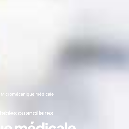
»
Micromécanique médicale
ables ou ancillaires
e médicale