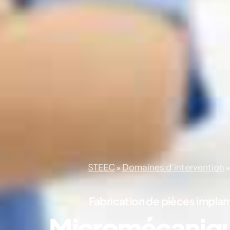
STEEC
Domaines d’intervention
»
Fabrication de pièces implant
Micromécaniqu