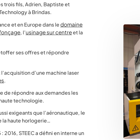
trois fils, Adrien, Baptiste et
 Technology à Brindas.
domaine
rance et en Europe dans le
fonçage
usinage sur centre
, l’
et la
toffer ses offres et répondre
t l’acquisition d’une machine laser
es
.
ble de répondre aux demandes les
haute technologie.
ssi exigeants que l’aéronautique, le
e la haute horlogerie…
 : 2016, STEEC a défini en interne un