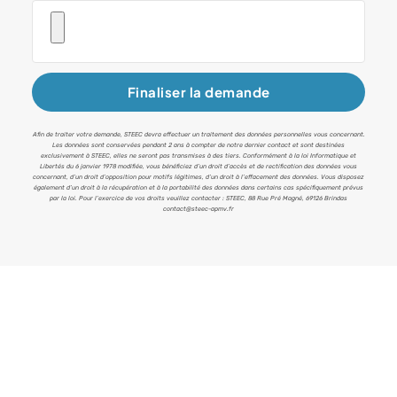
Finaliser la demande
Afin de traiter votre demande, STEEC devra effectuer un traitement des données personnelles vous concernant.
Les données sont conservées pendant 2 ans à compter de notre dernier contact et sont destinées
exclusivement à STEEC, elles ne seront pas transmises à des tiers. Conformément à la loi Informatique et
Libertés du 6 janvier 1978 modifiée, vous bénéficiez d’un droit d’accès et de rectification des données vous
concernant, d’un droit d’opposition pour motifs légitimes, d’un droit à l’effacement des données. Vous disposez
également d’un droit à la récupération et à la portabilité des données dans certains cas spécifiquement prévus
par la loi. Pour l’exercice de vos droits veuillez contacter : STEEC, 88 Rue Pré Magné, 69126 Brindas
contact@steec-apmv.fr