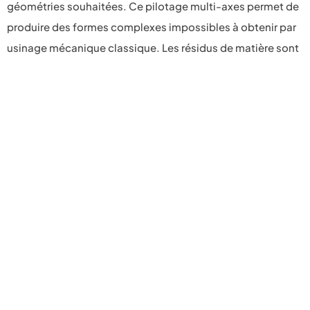
géométries souhaitées. Ce pilotage multi-axes permet de
produire des formes complexes impossibles à obtenir par
usinage mécanique classique. Les résidus de matière sont
éliminés par ablation, sans contact physique entre l’outil et
la pièce.
Quels matériaux peut-on micro-découper au laser
chez STEEC ?
Quelle précision atteint la micro-découpe laser de
STEEC ?
Quelle différence entre micro-découpe laser et
ablation femtosecondes ?